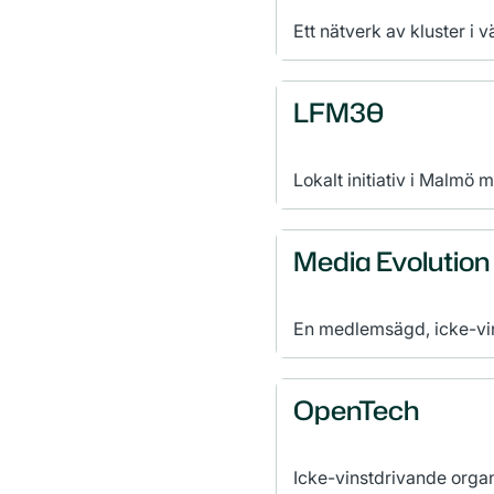
Ett nätverk av kluster i 
som syftar till att skapa 
konkurrensfördelar och s
kunskapsinstitutioner oc
LFM30
klusterregionerna.
Lokalt initiativ i Malmö
anläggningssektorns kl
av Agenda 2030.
Media Evolution
En medlemsägd, icke-vin
samskapande, kunskapsd
OpenTech
Icke-vinstdrivande organ