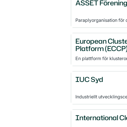
ASSET Föreninge
Paraplyorganisation för
verkar för ökad internat
miljötekniklösningar och
European Cluste
Platform (ECCP
En plattform för klustero
andra aktörer inom klus
främsta kontaktpunkten f
etablera partnerskap me
IUC Syd
Industriellt utvecklings
tillväxt och konkurrenskr
International C