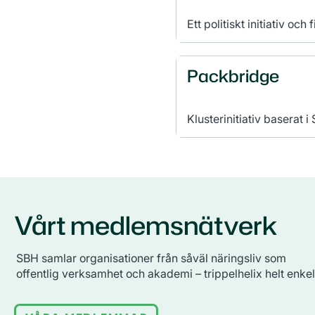
Ett politiskt initiativ oc
omställning i den byggda 
som inte bara är hållbar
vackra.
Packbridge
Klusterinitiativ baserat 
framtidssäker svensk fö
Vårt medlemsnätverk
SBH samlar organisationer från såväl näringsliv som
offentlig verksamhet och akademi – trippelhelix helt enkel