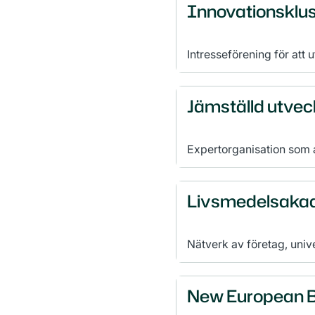
Innovationsklus
Intresseförening för att 
bioenergins potential i k
Jämställd utvec
Expertorganisation som a
jämställdhet. De tar fram
utbildar och processlede
implementerar metoder s
Livsmedelsaka
jämställdhetsarbete.
Nätverk av företag, univ
och andra offentliga org
inspireras, skapa förä
utmaningar i matsysteme
New European 