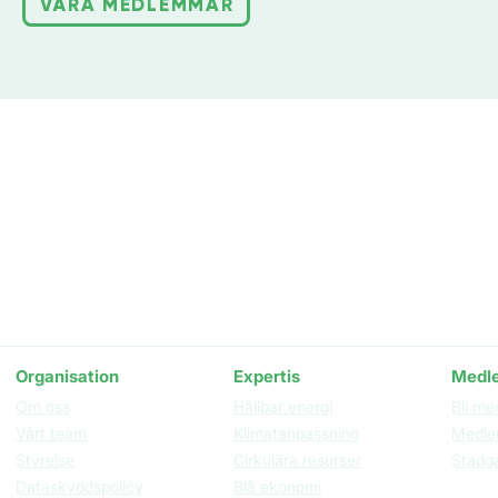
VÅRA MEDLEMMAR
Besöks- och postadress
Inneh
Clust
Nordenskiöldsgatan 24
STUDIO, våning 3
211 19 Malmö
Organisation​
Expertis
Medl
Om oss
Hållbar energi
Bli me
Vårt team
Klimatanpassning
Medle
Styrelse
Cirkulära resurser
Stadg
Dataskyddspolicy
Blå ekonomi