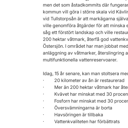
men det som åstadkommits där fungerar
kommun vill göra i större skala vid Kävl
vid Tullstorpsån är att markägarna själ
ville genomföra åtgärder för att minska
såg ett förstört landskap och ville resta
200 hektar våtmark, återfå god vattenkval
Östersjön. I området har man jobbat med
anläggning av våtmarker, återslingring a
multifunktionella vattenreservoarer.
Idag, 15 år senare, kan man stoltsera me
·         20 kilometer av ån är restaurerad
·         Mer än 200 hektar våtmark har åt
·         Kvävet har minskat med 30 procen
·         Fosforn har minskat med 30 proce
·         Översvämningarna är borta
·         Havsöringen är tillbaka
·         Vattenkvaliteten har förbättrats