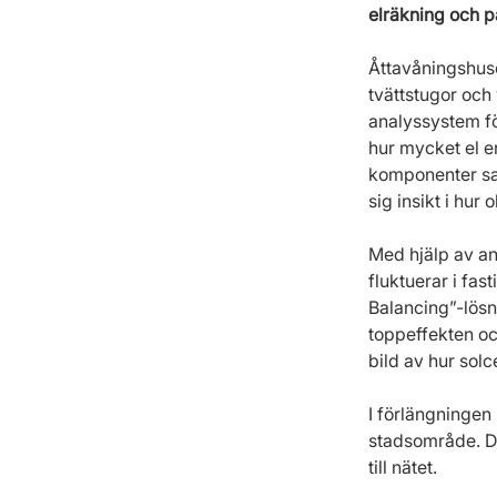
elräkning och på
Åttavåningshuse
tvättstugor och
analyssystem fö
hur mycket el e
komponenter sam
sig insikt i hur
Med hjälp av an
fluktuerar i fas
Balancing”-lösn
toppeffekten oc
bild av hur solc
I förlängningen k
stadsområde. De
till nätet.