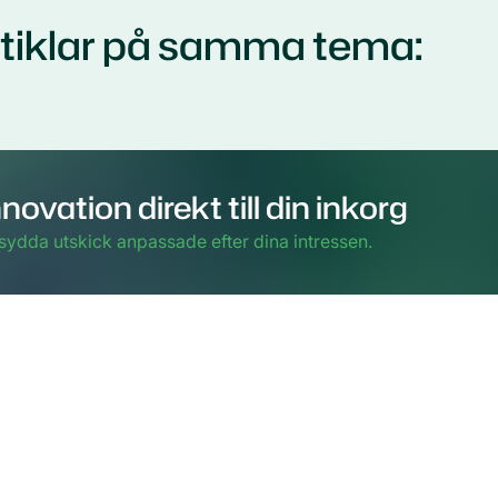
rtiklar på samma tema:
novation direkt till din inkorg
sydda utskick anpassade efter dina intressen.
 och postadress
Innehar silvercertificat i klusterledning
enligt 
Cluster Excellence Initiative (ECEI).
kiöldsgatan 24
 våning 3
Malmö