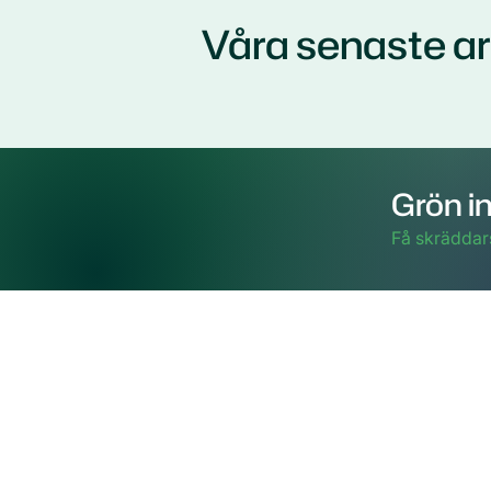
Våra senaste a
Grön in
Få skräddar
Besöks-
Nordens
STUDIO,
211 19 