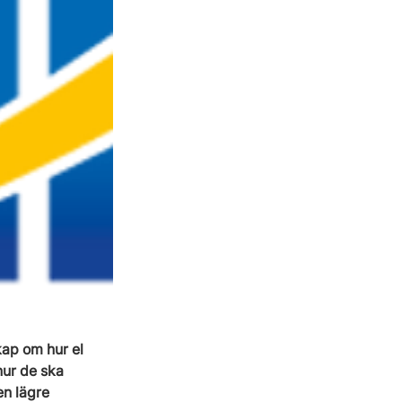
kap om hur el 
hur de ska 
en lägre 