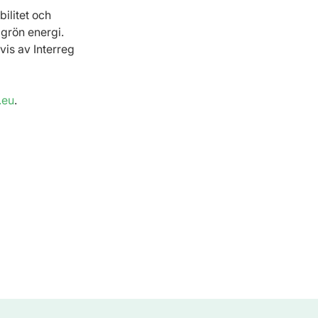
ilitet och 
grön energi.
vis av Interreg 
.eu
. 