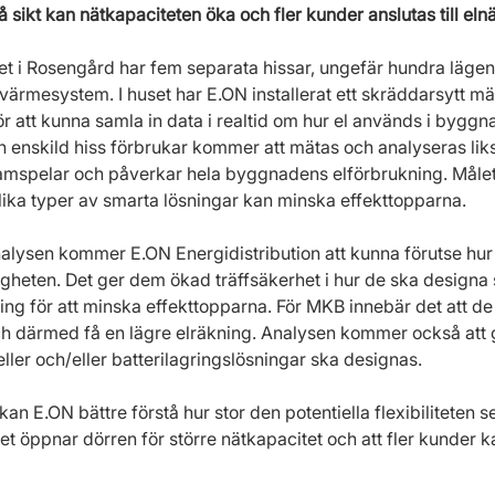
 sikt kan nätkapaciteten öka och fler kunder anslutas till elnä
t i Rosengård har fem separata hissar, ungefär hundra läge
 värmesystem. I huset har E.ON installerat ett skräddarsytt mä
r att kunna samla in data i realtid om hur el används i byggn
n enskild hiss förbrukar kommer att mätas och analyseras liks
spelar och påverkar hela byggnadens elförbrukning. Målet ä
 olika typer av smarta lösningar kan minska effekttopparna. 
alysen kommer E.ON Energidistribution att kunna förutse hur 
tigheten. Det ger dem ökad träffsäkerhet i hur de ska designa 
ing för att minska effekttopparna. För MKB innebär det att de
h därmed få en lägre elräkning. Analysen kommer också att g
eller och/eller batterilagringslösningar ska designas.
an E.ON bättre förstå hur stor den potentiella flexibiliteten ser
t öppnar dörren för större nätkapacitet och att fler kunder ka