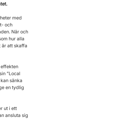
tet.
nheter med 
t- och 
aden. När och 
om hur alla 
r att skaffa 
effekten 
sin ”Local 
 kan sänka 
e en tydlig 
 ut i ett 
n ansluta sig 