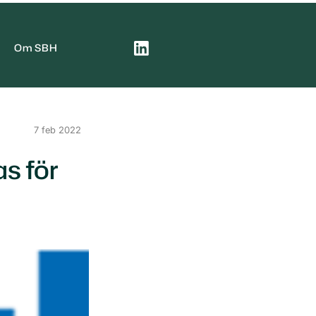
Om SBH
7 feb 2022
as för