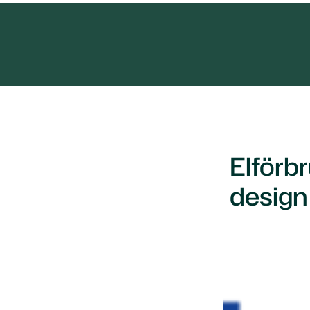
Elförb
design