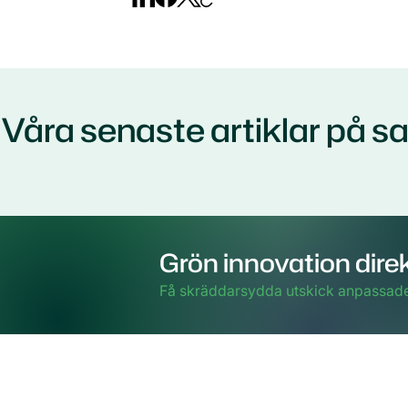
Våra senaste artiklar på
Grön innovation direkt
Få skräddarsydda utskick anpassade 
Besöks- och postadress
Inneh
Clust
Nordenskiöldsgatan 24