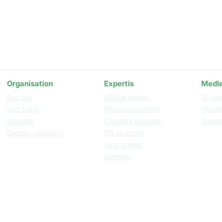
STUDIO, våning 3
211 19 Malmö
Organisation​
Expertis
Medl
Om oss
Hållbar energi
Bli me
Vårt team
Klimatanpassning
Medle
Styrelse
Cirkulära resurser
Stadg
Dataskyddspolicy
Blå ekonomi
Våra projekt
Uppdrag