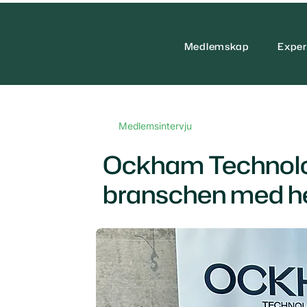
Medlemskap
Exper
Medlemsintervju
Ockham Technologi
branschen med h