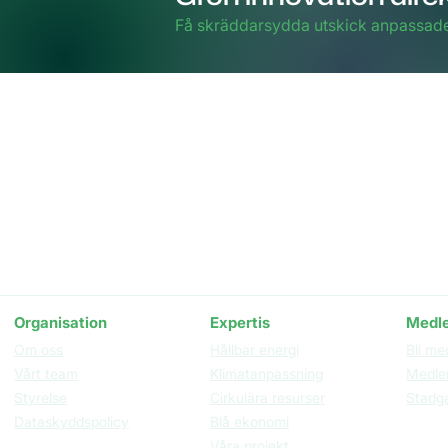
Få skräddarsydda utskick anpassade 
Besöks- och postadress
Inneh
Clust
Nordenskiöldsgatan 24
STUDIO, våning 3
211 19 Malmö
Organisation​
Expertis
Medl
Om oss
Hållbar energi
Bli me
Vårt team
Klimatanpassning
Medle
Styrelse
Cirkulära resurser
Stadg
Dataskyddspolicy
Blå ekonomi
Våra projekt