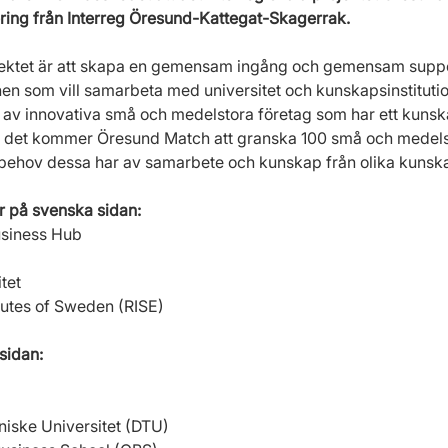
iering från Interreg Öresund-Kattegat-Skagerrak. 
ektet är att skapa en gemensam ingång och gemensam support
n som vill samarbeta med universitet och kunskapsinstitution
 av innovativa små och medelstora företag som har ett kuns
på det kommer Öresund Match att granska 100 små och medels
et behov dessa har av samarbete och kunskap från olika kunska
ar på svenska sidan:
usiness Hub
tet
itutes of Sweden (RISE)
sidan:
iske Universitet (DTU)