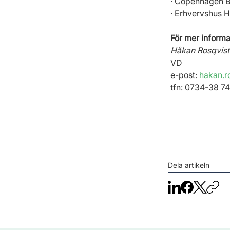
· Copenhagen B
· Erhvervshus 
För mer informa
Håkan Rosqvist
VD
e-post: 
hakan.r
tfn: 0734-38 74
Dela artikeln