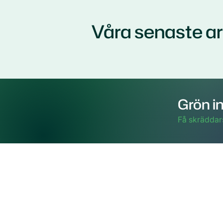
Våra senaste a
Grön in
Få skräddar
Besöks-
Nordens
STUDIO,
211 19 