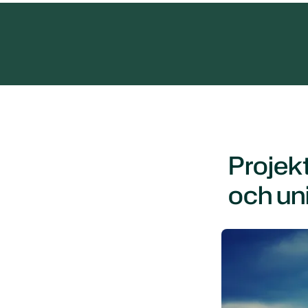
Projek
och uni