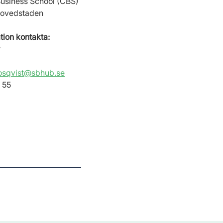
usiness School (CBS)
Hovedstaden
tion kontakta:
osqvist@sbhub.se
 55