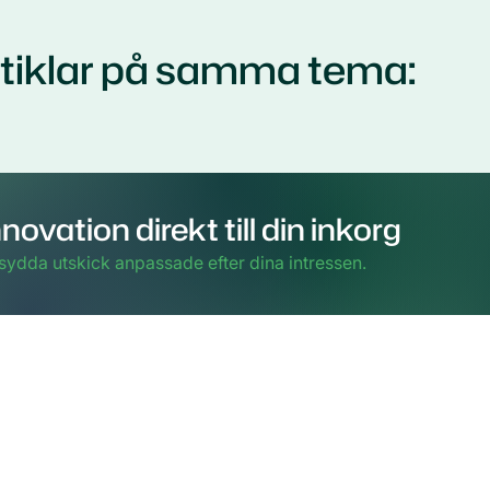
rtiklar på samma tema:
novation direkt till din inkorg
sydda utskick anpassade efter dina intressen.
 och postadress
Innehar silvercertificat i klusterledning
enligt 
Cluster Excellence Initiative (ECEI).
kiöldsgatan 24
 våning 3
Malmö