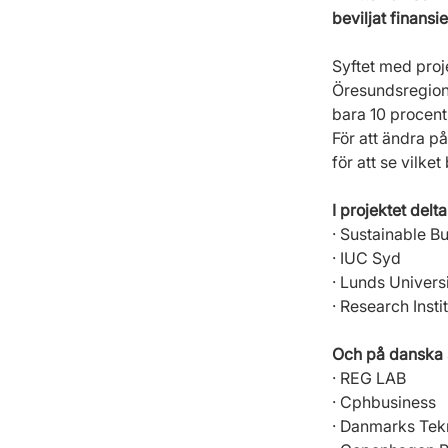
beviljat finans
Syftet med proj
Öresundsregione
bara 10 procent
För att ändra 
för att se vilk
I projektet delt
· Sustainable B
· IUC Syd
· Lunds Universi
· Research Inst
Och på danska 
· REG LAB
· Cphbusiness
· Danmarks Tekn