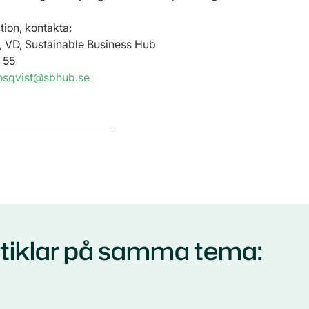
tion, kontakta:
, VD, Sustainable Business Hub
 55
osqvist@sbhub.se
rtiklar på samma tema: