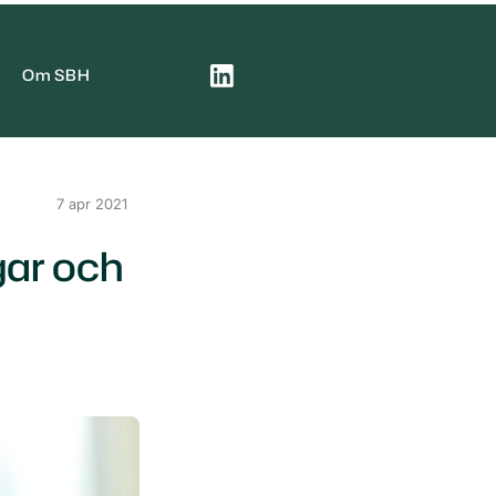
Om SBH
7 apr 2021
gar och