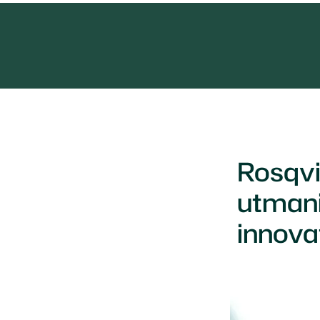
Rosqvi
utmani
innova