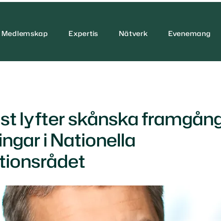
Medlemskap
Expertis
Nätverk
Evenemang
st lyfter skånska framgån
ngar i Nationella
tionsrådet