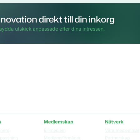
novation direkt till din inkorg
sydda utskick anpassade efter dina intressen.
 och postadress
Innehar silvercertificat i klusterledning
enligt 
Cluster Excellence Initiative (ECEI).
kiöldsgatan 24
 våning 3
Malmö
s
Medlemskap
Nätverk
energi
Bli medlem
Våra medlemmar
npassning
Medlemsförmåner
Partnerskap