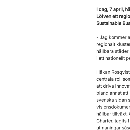
I dag, 7 april, 
Löfven ett regio
Sustainable Bus
- Jag kommer at
regionalt kluste
hållbara städer 
i ett nationellt
Håkan Rosqvist 
centrala roll s
att driva innov
bland annat att
svenska sidan 
visionsdokument
hållbar tillväx
Charter, tagits
utmaningar såso