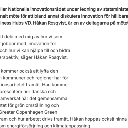
håller Nationella innovationsrådet under ledning av statsministe
nalt möte för att bland annat diskutera innovation för hållbara
iness Hubs VD, Håkan Rosqvist, är en av deltagarna på mötet
t dela med mig av hur vi som 
r jobbar med innovation för 
och hur vi kan hjälpa till och bidra 
 perspektiv, säger Håkan Rosqvist.
kommer också att lyfta den 
om kommuner och regioner har för 
ationsarbetet framåt. Han kommer 
 presentera hur danska och 
samverkat när det gemensamma 
et för grön omställning och 
t, Greater Copenhagen Green 
 fram och hur arbetet drivs framåt. Håkan hoppas också hinna 
m energiförsörjning och klimatanpassning. 