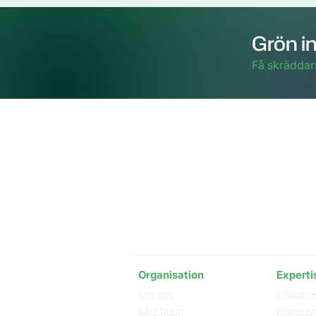
Grön in
Få skräddar
Besöks-
Nordens
STUDIO,
211 19 
Organisation​
Experti
Om oss
Hållbar 
Vårt team
Klimata