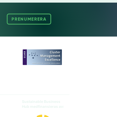
PRENUMERERA
European
Sustainable Business
Hub medfinansieras av: