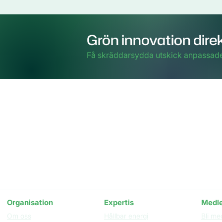
Grön innovation direkt
Få skräddarsydda utskick anpassade 
Besöks- och postadress
Inneh
Clust
Nordenskiöldsgatan 24
STUDIO, våning 3
211 19 Malmö
Organisation​
Expertis
Medl
Om oss
Hållbar energi
Bli me